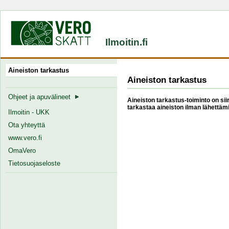
Ilmoitin.fi
Aineiston tarkastus
Aineiston tarkastus
Ohjeet ja apuvälineet
Aineiston tarkastus-toiminto on siir
tarkastaa aineiston ilman lähettämi
Ilmoitin - UKK
Ota yhteyttä
www.vero.fi
OmaVero
Tietosuojaseloste