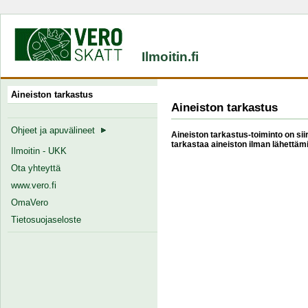
Ilmoitin.fi
Aineiston tarkastus
Aineiston tarkastus
Ohjeet ja apuvälineet
Aineiston tarkastus-toiminto on siir
tarkastaa aineiston ilman lähettämi
Ilmoitin - UKK
Ota yhteyttä
www.vero.fi
OmaVero
Tietosuojaseloste