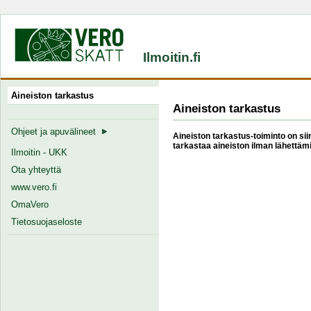
Ilmoitin.fi
Aineiston tarkastus
Aineiston tarkastus
Ohjeet ja apuvälineet
Aineiston tarkastus-toiminto on siir
tarkastaa aineiston ilman lähettämi
Ilmoitin - UKK
Ota yhteyttä
www.vero.fi
OmaVero
Tietosuojaseloste