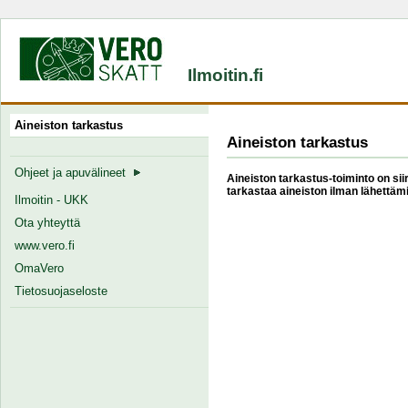
Ilmoitin.fi
Aineiston tarkastus
Aineiston tarkastus
Ohjeet ja apuvälineet
Aineiston tarkastus-toiminto on siir
tarkastaa aineiston ilman lähettämi
Ilmoitin - UKK
Ota yhteyttä
www.vero.fi
OmaVero
Tietosuojaseloste